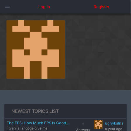
menu
Log in
Register
NEWEST TOPICS LIST
The FPS: How Much FPS Is Good FPS?
9
ugnykalns
litvanija langoge give me
a year ago
Answers