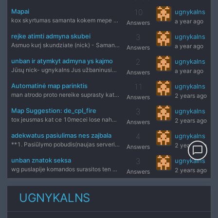
Mapai
10
ugnykalns
kox skyrtumas samanta kokem mepe tau du miktukus spaudiniet?
a year ago
Answers
rejke atimti admyna skubei
3
ugnykalns
Asmuo kurį skundziate (nick) - Samanta Serveris- publik Pri
a year ago
Answers
unban ir atymkyt admyna ys kajmo
2
ugnykalns
Jūsų nick- ugnykalns Jus užbaninusio administratoriaus nick
a year ago
Answers
Automatinė map parinktis
11
ugnykalns
man atrodo proto nereike suprasty kat ne weltuj renka dust2
2 years ago
Answers
Map Suggestion: de_cpl_fire
3
ugnykalns
tox jeusmas kat ce 10mecei lose nahuje te mapaj atejny sulos
2 years ago
Answers
adekwatus pasiulimas nes zajbala
4
ugnykalns
**1. Pasiūlymo pobudis(naujas serveris/web)- PUBLIK 2. Jūsų
2 years ago
Answers
chat_bubble_outline
unban znatok seksa
3
ugnykalns
wg puslapije komandos surasitos ten y cmd susiwedi ir nebemi
2 years ago
Answers
UGNYKALNS