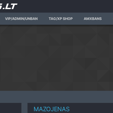
VIP/ADMIN/UNBAN
TAG/XP SHOP
AMXBANS
MAZOJENAS