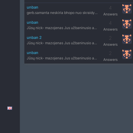
unban
4
gerb.samanta neskiria bhopo nuo skraidymo
Answers
unban
4
Jūsų nick- mazojenas Jus užbaninusio administratoriaus nick
Answers
unban 2
2
Jūsų nick- mazojenas Jus užbaninusio administratoriaus nick
Answers
unban
2
Jūsų nick- mazojenas Jus užbaninusio administratoriaus nick
Answers