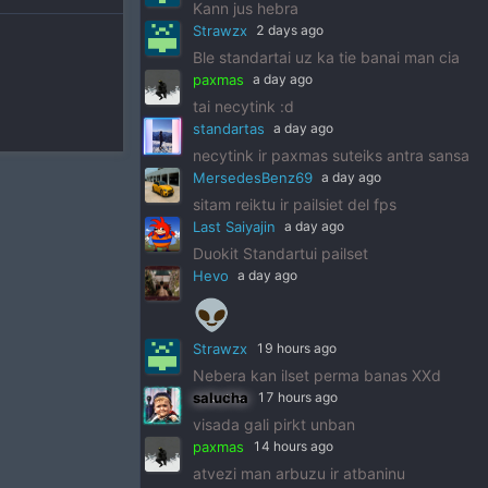
Kann jus hebra
Strawzx
2 days ago
Ble standartai uz ka tie banai man cia
paxmas
a day ago
tai necytink :d
standartas
a day ago
necytink ir paxmas suteiks antra sansa
MersedesBenz69
a day ago
sitam reiktu ir pailsiet del fps
Last Saiyajin
a day ago
Duokit Standartui pailset
Hevo
a day ago
👽
Strawzx
19 hours ago
Nebera kan ilset perma banas XXd
salucha
17 hours ago
visada gali pirkt unban
paxmas
14 hours ago
atvezi man arbuzu ir atbaninu