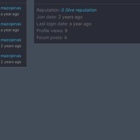
mazojenas
Reputation
:
0
Give reputation
a year ago
Join date
:
2 years ago
Last login date
:
a year ago
mazojenas
a year ago
Profile views
:
9
Forum posts
:
4
mazojenas
2 years ago
mazojenas
2 years ago