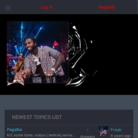
menu
Log in
Register
NEWEST TOPICS LIST
Pagalba
4
Freak
Krč esmė tame, nuėjus į betkokį serverį su fullscreen nustat
6 years ago
Answers