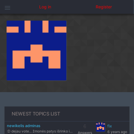
menu
Log in
Register
NEWEST TOPICS LIST
newikelis adminas
6
fix
:D dejau vote... žmonės patys išrinko ir dar dėčiau.. Kodėl?
6 years ago
Answers