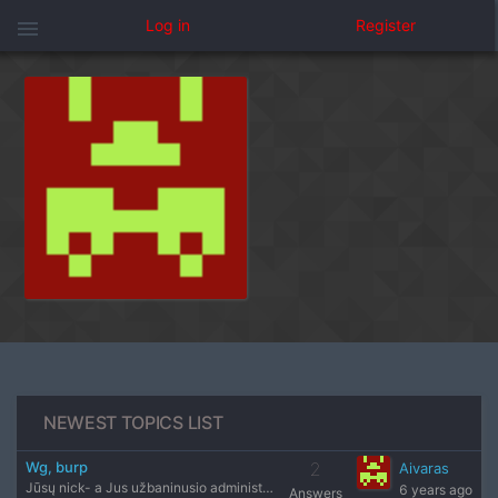
menu
Log in
Register
NEWEST TOPICS LIST
Wg, burp
2
Aivaras
Jūsų nick- a Jus užbaninusio administratoriaus nick'as- bur
6 years ago
Answers