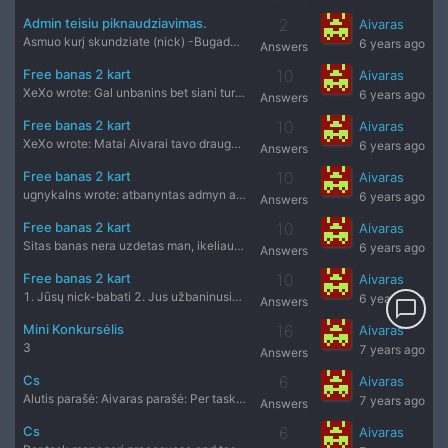
Admin teisiu piknaudziavimas.
2
Aivaras
Asmuo kurį skundziate (nick) -Bugadaba Serveris-Public Prie
6 years ago
Answers
Free banas 2 kart
10
Aivaras
XeXo wrote: Gal unbanins bet siani tures stoga jis xdd Jau
6 years ago
Answers
Free banas 2 kart
10
Aivaras
XeXo wrote: Matai Aivarai tavo draugelis tures stoga dabar
6 years ago
Answers
Free banas 2 kart
10
Aivaras
ugnykalns wrote: atbanyntas admyn acidarius mokikloms bus s
6 years ago
Answers
Free banas 2 kart
10
Aivaras
Sitas banas nera uzdetas man, ikeliau nes jam paciam neisejo
6 years ago
Answers
Free banas 2 kart
10
Aivaras
1. Jūsų nick-babati 2. Jus užbaninusio administratoriaus nic
6 years ago
Answers
chat_bubble_outline
Mini Konkursėlis
16
Aivaras
3
7 years ago
Answers
Cs
6
Aivaras
Alutis parašė: Aivaras parašė: Per task manageri procesuos
7 years ago
Answers
Cs
6
Aivaras