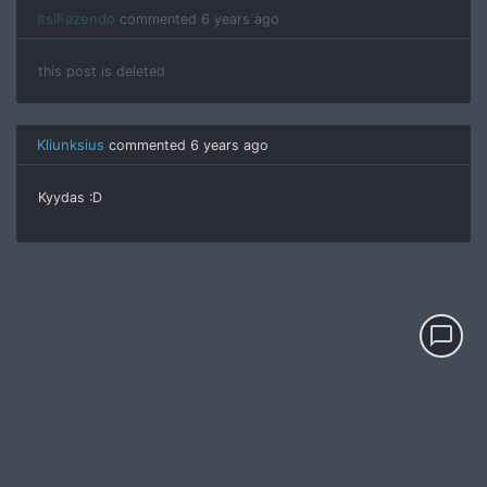
ItsIFazendo
commented
6 years ago
this post is deleted
Kliunksius
commented
6 years ago
Kyydas :D
chat_bubble_outline