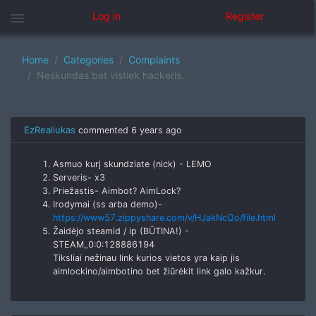
menu
Log in
Register
Home
Categories
Complaints
Neskundas bet vistiek hackeris.
EzRealiukas
commented
6 years ago
Asmuo kurį skundziate (nick) - LEMO
Serveris- x3
Priežastis- Aimbot? AimLock?
Irodymai (ss arba demo)-
https://www57.zippyshare.com/v/HJakNcQo/file.html
Žaidėjo steamid / ip (BŪTINA!) -
STEAM_0:0:128886194
Tiksliai nežinau link kurios vietos yra kaip jis
aimlockino/aimbotino bet žiūrėkit link galo kažkur.