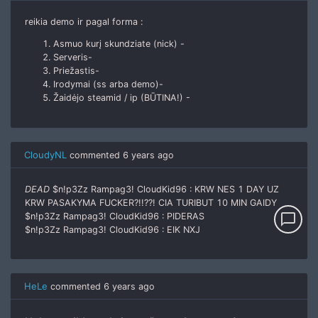
reikia demo ir pagal forma :
Asmuo kurį skundziate (nick) -
Serveris-
Priežastis-
Irodymai (ss arba demo)-
Žaidėjo steamid / ip (BŪTINA!) -
CloudyNL
commented
6 years ago
DEAD
$n!p3Zz Rampag3! CloudKid96 : KRW NES 1 DAY UZ
KRW PASAKYMA FUCKER?!!??! CIA TURIBUT 10 MIN GAIDY
chat_bubble_outline
$n!p3Zz Rampag3! CloudKid96 : PIDERAS
$n!p3Zz Rampag3! CloudKid96 : EIK NXJ
HeLe
commented
6 years ago