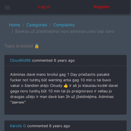
menu
Log in
Register
Home
Categories
Complaints
Bankas už įžeidinėjimai nors adminas pats taip daro
Topic is locked 🔒
CloudKid96
commented
6 years ago
Adminas davė mano broliui gag 1 Day priežastis pasakė
fucker not turėtų būt warning arba gag 10 min o tai buvo
vakar o šiandien atėjo Cloudy 👍 ir aš jo klausiau kodėl davei
gaga nors turėtų būt 10 min tai jis praignoravo ir vėliau jo
draugas užėjo ir man davė ban 3h už įžeidinėjima. Adminas
"заичик"
Karolis G
commented
6 years ago