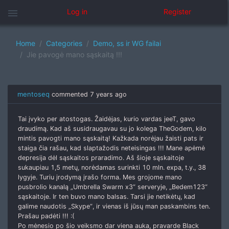
menu
Log in
Register
Home
Categories
Demo, ss ir WG failai
Jie pavogė mano sąskaitą !!!
mentoseq
commented
7 years ago
Tai įvyko per atostogas. Žaidėjas, kurio vardas jeeT, gavo
draudimą. Kad aš susidraugavau su jo kolega TheGodem, kilo
mintis pavogti mano sąskaitą! Kažkada norėjau žaisti pats ir
staiga čia rašau, kad slaptažodis neteisingas !!! Mane apėmė
depresija dėl sąskaitos praradimo. Aš šioje sąskaitoje
sukaupiau 1,5 metų, norėdamas surinkti 10 mln. expa, t.y., 38
lygyje. Turiu įrodymą įrašo forma. Mes grojome mano
pusbrolio kanalą „Umbrella Swarm x3“ serveryje, „Bedem123“
sąskaitoje. Ir ten buvo mano balsas. Tarsi jie netikėtų, kad
galime naudotis „Skype“, ir vienas iš jūsų man paskambins ten.
Prašau padėti !!! :(
Po mėnesio po šio veiksmo dar viena auka, pravarde Black