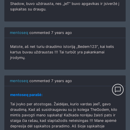
Shadow, buvo uždrausta, nes „jeT“ buvo apgavikas ir įsiveržė į
sąskaitas su draugu.
mentoseq
commented
7 years ago
Matote, aš net turiu draudimo istoriją „Bedem123“, kai kelis
kartus buvau uždraustas !!! Tai turbūt yra pakankamai
įrodymų.
mentoseq
commented
7 years ago
chat_bubble_outline
mentoseq parašė:
Tai įvyko per atostogas. Žaidėjas, kurio vardas jeeT, gavo
draudimą. Kad aš susidraugavau su jo kolega TheGodem, kilo
mintis pavogti mano sąskaitą! Kažkada norėjau žaisti pats ir
staiga čia rašau, kad slaptažodis neteisingas !!! Mane apėmė
depresija dėl sąskaitos praradimo. Aš šioje sąskaitoje