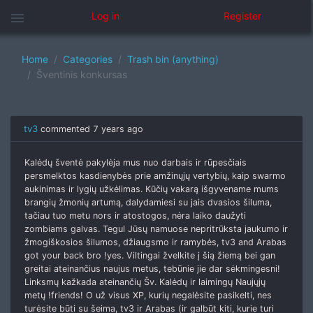
menu
Log in
Register
Home
Categories
Trash bin (anything)
Šventinis konkursas
tv3
commented
7 years ago
Kalėdų šventė pakylėja mus nuo darbais ir rūpesčiais
persmelktos kasdienybės prie amžinųjų vertybių, kaip swarmo
aukinimas ir lygių užkėlimas. Kūčių vakarą išgyvename mums
brangių žmonių artumą, dalydamiesi su jais dvasios šiluma,
tačiau tuo metu nors ir atostogos, nėra laiko daužyti
zombiams galvas. Tegul Jūsų namuose nepritrūksta jaukumo ir
žmogiškosios šilumos, džiaugsmo ir ramybės, tv3 and Arabas
got your back bro !yes. Viltingai žvelkite į šią žiemą bei gan
greitai ateinančius naujus metus, tebūnie jie dar sėkmingesni!
Linksmų kažkada ateinančių Šv. Kalėdų ir laimingų Naujųjų
metų !friends! O už visus XP, kurių negalėsite pasikelti, nes
turėsite būti su šeima, tv3 ir Arabas (ir galbūt kiti, kurie turi