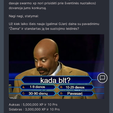
daxuje swarmo xp nori prisidėti prie šventinės nuotaikos)
dovanoja jums konkursą.
Nagi nagi, statymai:
Už kiek laiko išeis nauja (galimai GJan) daina su pavadinimu
"Žiema" ir standartas ją be sustojimo leidinės?
chat_bubble_outline
Auksas : 5,000,000 XP ir 10 Prs
Sidabras : 3,000,000 XP ir 10 Prs