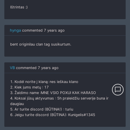
Ištrintas :)
hynga
commented
7 years ago
bent originilau clan tag susikurtum.
VB
commented
7 years ago
1. Kodėl norite į klaną: nes ieškau klano
2. Kiek jums metų : 17
chat_bubble_outline
3. Žaidimo name :MNE VSIO POXUI KAK HARASO
4. Koksai jūsų aktyvumas : 5h praleidžiu serverije buna ir
daugiau
5. Ar turite discord (BŪTINA!) : turiu
6. Jeigu turite discord (BŪTINA): Kunigelis#1345