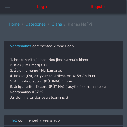
menu
Log in
Register
Home
Categories
Clans
Klanas Na`Vi
Narkamanas
commented
7 years ago
1. Kodėl norite į klaną: Nes jieskau naujo klano
2. Kiek jums metų : 17
3. Žaidimo name : Narkamanas
4. Koksai jūsų aktyvumas :I diena po 4-5h On Bunu
5. Ar turite discord (BŪTINA!) : Turiu
6. Jeigu turite discord (BŪTINA) įrašyti discord name su
Narkamanas #3732
Jaj domina tai dar esu steaminis :)
Flex
commented
7 years ago