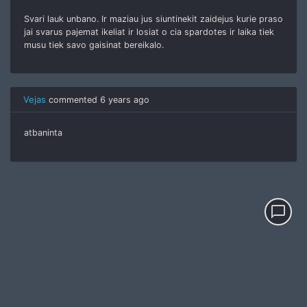
Svari lauk unbano. Ir maziau jus siuntinekit zaidejus kurie praso
jai svarus pajemat ikeliat ir losiat o cia spardotes ir laika tiek
musu tiek savo gaisinat bereikalo.
Vejas
commented
6 years ago
atbaninta
chat_bubble_outline