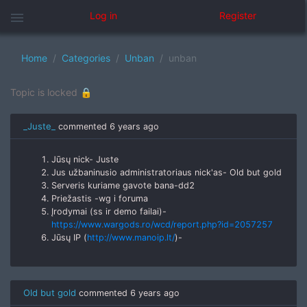
menu
Log in
Register
Home
Categories
Unban
unban
Topic is locked 🔒
_Juste_
commented
6 years ago
Jūsų nick- Juste
Jus užbaninusio administratoriaus nick'as- Old but gold
Serveris kuriame gavote bana-dd2
Priežastis -wg i foruma
Įrodymai (ss ir demo failai)-
https://www.wargods.ro/wcd/report.php?id=2057257
Jūsų IP (
http://www.manoip.lt/
)-
Old but gold
commented
6 years ago