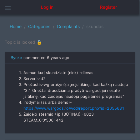
menu
Log in
Register
Home
Categories
Complaints
skundas
Topic is locked 🔒
Bycke
commented
6 years ago
Asmuo kurį skundziate (nick) -dievas
Serveris-d2
Priežastis-wg prašynėja ,neįsitikinęs kad kažką naudoju
"3.1 Griežtai draudžiama prašyti wargod, jei nesate
įsitikinę, kad žaidėjas naudoja pagalbines programas"
Irodymai (ss arba demo)-
https://www.wargods.ro/wcd/report.php?id=2055631
Žaidėjo steamid / ip (BŪTINA!) -6023
STEAM_0:0:5061442