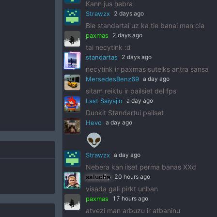
Kann jus hebra
Strawzx
2 days ago
Ble standartai uz ka tie banai man cia
paxmas
2 days ago
tai necytink :d
standartas
2 days ago
necytink ir paxmas suteiks antra sansa
MersedesBenz69
a day ago
sitam reiktu ir pailsiet del fps
Last Saiyajin
a day ago
Duokit Standartui pailset
Hevo
a day ago
👽
Strawzx
a day ago
Nebera kan ilset perma banas XXd
salucha
20 hours ago
visada gali pirkt unban
paxmas
17 hours ago
atvezi man arbuzu ir atbaninu