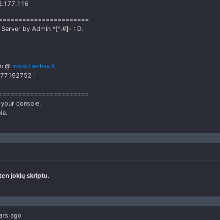
2.177.116
========================
erver by Admin *[^.#]- : D.
an @
www.fleshas.lt
177192752 '
========================
your console.
le.
en jokių skriptu.
ars ago