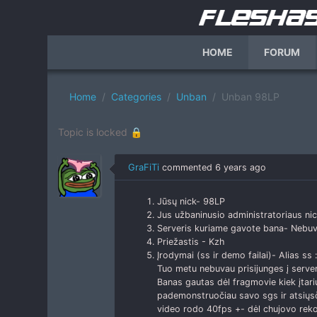
HOME
FORUM
Home
Categories
Unban
Unban 98LP
Topic is locked 🔒
GraFiTi
commented
6 years ago
Jūsų nick- 98LP
Jus užbaninusio administratoriaus nic
Serveris kuriame gavote bana- Nebuva
Priežastis - Kzh
Įrodymai (ss ir demo failai)- Alias ss 
Tuo metu nebuvau prisijunges į server
Banas gautas dėl fragmovie kiek įtariu
pademonstruočiau savo sgs ir atsiųs
video rodo 40fps +- dėl chujovo rekor