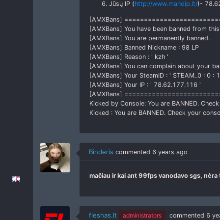
Jūsų IP (
http://www.manoip.lt/
)- 78.6
[AMXBans] =======================
[AMXBans] You have been banned from this S
[AMXBans] You are permanently banned.
[AMXBans] Banned Nickname : 98 LP
[AMXBans] Reason : ' kzh '
[AMXBans] You can complain about your b
[AMXBans] Your SteamID : ' STEAM_0 : 0 : 
[AMXBans] Your IP : ' 78.62.177.116 '
[AMXBans] =======================
Kicked by Console: You are BANNED. Check 
Kicked : You are BANNED. Check your conso
Binderis
commented
6 years ago
mačiau ir kai ant 99fps vanodavo sgs, nėra t
fleshas.lt
administrators
commented
6 ye