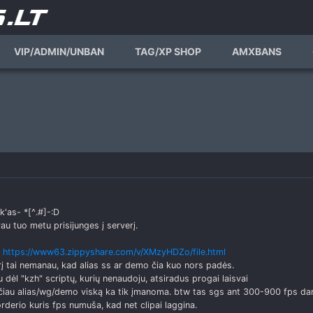
VIP/ADMIN/UNBAN
TAG/XP SHOP
AMXBANS
k'as- *[^.#]-:D
u tuo metu prisijunges į serverį.
:
https://www63.zippyshare.com/v/XMzyHDZo/file.html
į tai nemanau, kad alias ss ar demo čia kuo nors padės.
 dėl "kzh" scriptų, kurių nenaudoju, atsiradus progai laisvai
čiau alias/wg/demo viską ka tik įmanoma. btw tas sgs ant 300-900 fps dar
derio kuris fps numuša, kad net clipai laggina.