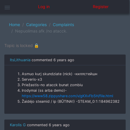
menu
Log in
Register
Home
Categories
Complaints
Nepuolimas afk /no atacck.
Topic is locked 🔒
ItsLithuania
commented
6 years ago
Asmuo kurį skundziate (nick) -киллстейшн
Serveris-x3
Priežastis-no atacck bunat zombiu
Irodymai (ss arba demo)-
https://www58.zippyshare.com/v/gKXvFb5H/file.html
Žaidėjo steamid / ip (BŪTINA!) -STEAM_0:1:184962382
Karolis G
commented
6 years ago