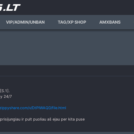
VIP/ADMIN/UNBAN
TAG/XP SHOP
AMXBANS
[S.1].
ly 24/7
zippyshare.com/v/DtPIWAQD/file.html
prisijungiau ir pult puoliau aš ejau per kita puse