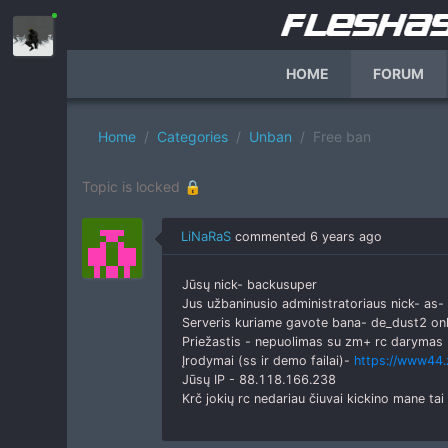
HOME
FORUM
Home
Categories
Unban
Free ban
Topic is locked 🔒
LiNaRaS
commented
6 years ago
Jūsų nick- backusuper
Jus užbaninusio administratoriaus nick- as- 
Serveris kuriame gavote bana- de_dust2 on
Priežastis - nepuolimas su zm+ rc darymas
Įrodymai (ss ir demo failai)-
https://www44.
Jūsų IP - 88.118.166.238
Krč jokių rc nedariau čiuvai kickino mane tai 