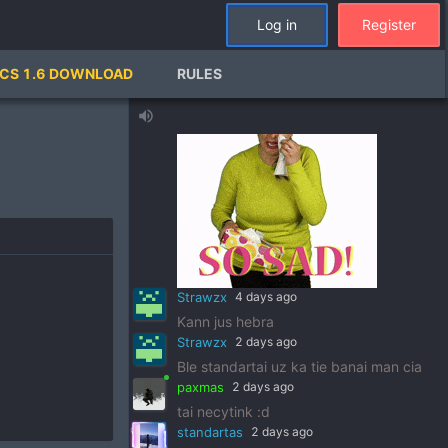
Tewas jau kayp metu dinges
Log in
Register
Deimosiukas
6 days ago
keturiolika
CS 1.6 DOWNLOAD
RULES
MersedesBenz69
6 days ago
volume_up
Strawzx
4 days ago
Kann jus hebra
Strawzx
2 days ago
Ble standartai uz ka tie banai man cia
paxmas
2 days ago
tai necytink :d
standartas
2 days ago