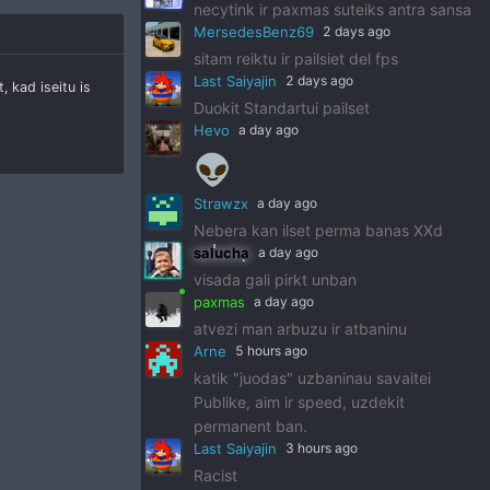
necytink ir paxmas suteiks antra sansa
MersedesBenz69
2 days ago
sitam reiktu ir pailsiet del fps
Last Saiyajin
2 days ago
 kad iseitu is
Duokit Standartui pailset
Hevo
a day ago
👽
Strawzx
a day ago
Nebera kan ilset perma banas XXd
salucha
a day ago
visada gali pirkt unban
paxmas
a day ago
atvezi man arbuzu ir atbaninu
Arne
5 hours ago
katik "juodas" uzbaninau savaitei
Publike, aim ir speed, uzdekit
permanent ban.
Last Saiyajin
3 hours ago
Racist