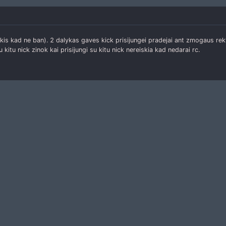
kis kad ne ban). 2 dalykas gaves kick prisijungei pradejai ant zmogaus rekt,
 kitu nick zinok kai prisijungi su kitu nick nereiskia kad nedarai rc.