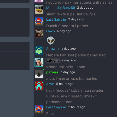
necytink ir paxmas suteiks antra sansa
MersedesBenz69
2 days ago
sitam reiktu ir pailsiet del fps
Last Saiyajin
2 days ago
Duokit Standartui pailset
Hevo
a day ago
👽
Strawzx
a day ago
Nebera kan ilset perma banas XXd
salucha
a day ago
visada gali pirkt unban
paxmas
a day ago
atvezi man arbuzu ir atbaninu
Arne
5 hours ago
katik "juodas" uzbaninau savaitei
Publike, aim ir speed, uzdekit
permanent ban.
Last Saiyajin
2 hours ago
Racist