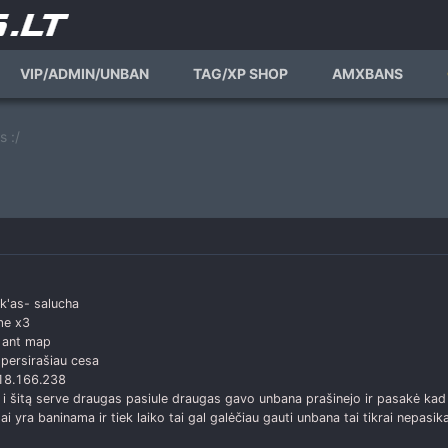
VIP/ADMIN/UNBAN
TAG/XP SHOP
AMXBANS
 :/
k'as- salucha
me x3
s ant map
 persirašiau cesa
18.166.238
i i šitą serve draugas pasiule draugas gavo unbana prašinejo ir pasakė kad 
i yra baninama ir tiek laiko tai gal galėčiau gauti unbana tai tikrai nepasik