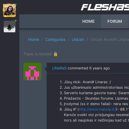
HOME
FORUM
Home
Categories
Unban
Unban Avani# Linaras
Topic is locked 🔒
LiNaRaS
commented
6 years ago
Jūsų nick- Avani# Linaras :/
Jus užbaninusio administratoriaus nic
Serveris kuriame gavote bana- Swar
Priežastis - Skundas forume. Lipima
Įrodymai (ss ir demo failai)- nera nes
Jūsų IP (
http://www.manoip.lt/
)- 88.1
Karoče sveiki visi prisijungiau nesena
nors aš naujokas ir nežinojau kad už ta