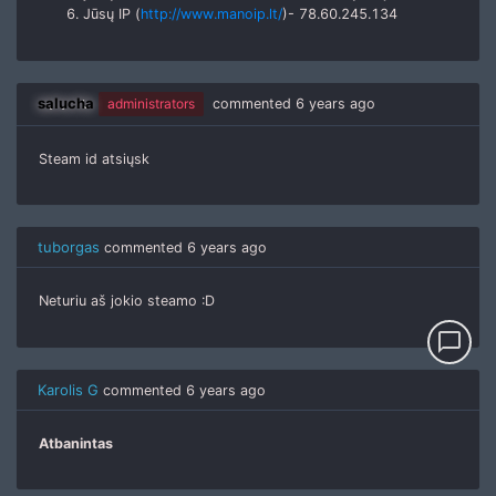
Jūsų IP (
http://www.manoip.lt/
)- 78.60.245.134
salucha
administrators
commented
6 years ago
Steam id atsiųsk
tuborgas
commented
6 years ago
Neturiu aš jokio steamo :D
chat_bubble_outline
Karolis G
commented
6 years ago
Atbanintas