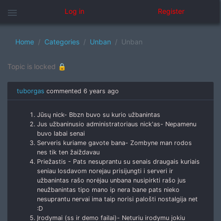
menu
Log in
Register
Home
Categories
Unban
Unban
Topic is locked 🔒
tuborgas
commented
6 years ago
Jūsų nick- Bbzn buvo su kurio užbanintas
Jus užbaninusio administratoriaus nick'as- Nepamenu
buvo labai senai
Serveris kuriame gavote bana- Zombyne man rodos
nes tik ten žaiždavau
Priežastis - Pats nesuprantu su senais draugais kuriais
seniau losdavom norejau prisijungti i serveri ir
užbanintas rašo norėjau unbana nusipirkti rašo jus
neužbanintas tipo mano ip nera bane pats nieko
nesuprantu nervai ima taip norisi palošti nostalgija net
:D
Įrodymai (ss ir demo failai)- Neturiu irodymu jokiu