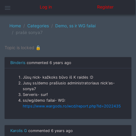
menu
Log in
Register
Home
Categories
Demo, ss ir WG failai
prašė sonya7
Topic is locked 🔒
Binderis
commented
6 years ago
Jūsų nick- kažkoks būvo iš K raidės :D
Jusų ss/demo prašiusio administratoriaus nick'as-
sonya7
Serveris- surf
ss/wg/demo failai- WG:
https://www.wargods.ro/wcd/report.php?id=2022435
Karolis G
commented
6 years ago