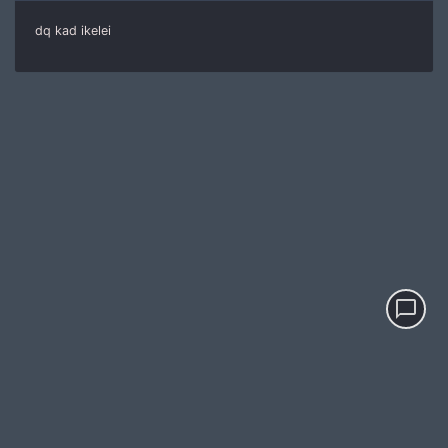
dq kad ikelei
chat_bubble_outline