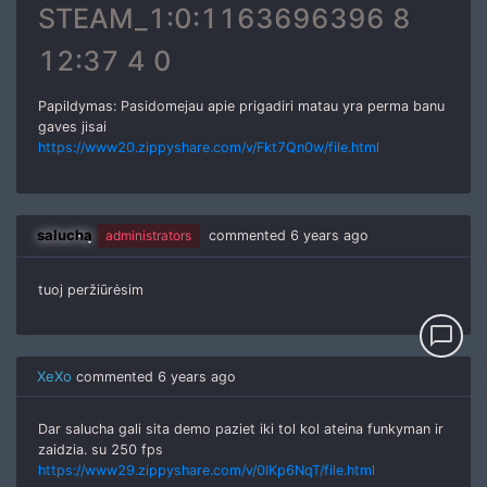
STEAM_1:0:1163696396 8
12:37 4 0
Papildymas: Pasidomejau apie prigadiri matau yra perma banu
gaves jisai
https://www20.zippyshare.com/v/Fkt7Qn0w/file.html
salucha
administrators
commented
6 years ago
tuoj peržiūrėsim
chat_bubble_outline
XeXo
commented
6 years ago
Dar salucha gali sita demo paziet iki tol kol ateina funkyman ir
zaidzia. su 250 fps
https://www29.zippyshare.com/v/0IKp6NqT/file.html