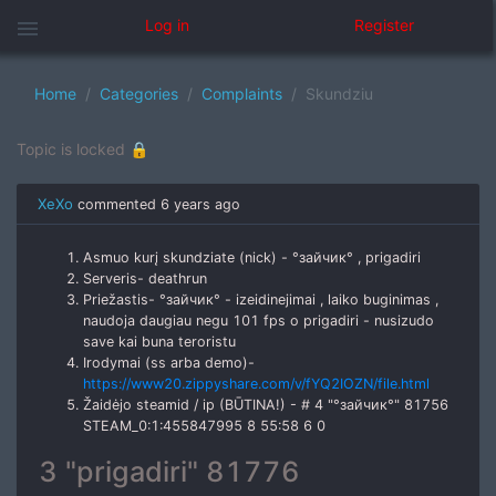
menu
Log in
Register
Home
Categories
Complaints
Skundziu
Topic is locked 🔒
XeXo
commented
6 years ago
Asmuo kurį skundziate (nick) - °зайчик° , prigadiri
Serveris- deathrun
Priežastis- °зайчик° - izeidinejimai , laiko buginimas ,
naudoja daugiau negu 101 fps o prigadiri - nusizudo
save kai buna teroristu
Irodymai (ss arba demo)-
https://www20.zippyshare.com/v/fYQ2IOZN/file.html
Žaidėjo steamid / ip (BŪTINA!) - # 4 "°зайчик°" 81756
STEAM_0:1:455847995 8 55:58 6 0
3 "prigadiri" 81776