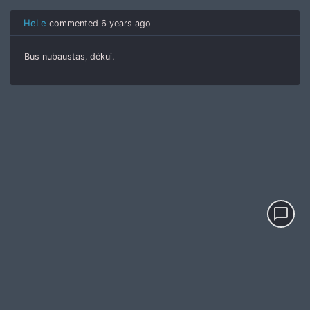
HeLe
commented
6 years ago
Bus nubaustas, dėkui.
chat_bubble_outline