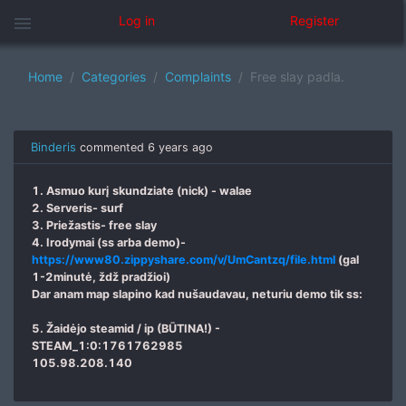
menu
Log in
Register
Home
Categories
Complaints
Free slay padla.
Binderis
commented
6 years ago
1. Asmuo kurį skundziate (nick) - walae
2. Serveris- surf
3. Priežastis- free slay
4. Irodymai (ss arba demo)-
https://www80.zippyshare.com/v/UmCantzq/file.html
(gal
1-2minutė, ždž pradžioi)
Dar anam map slapino kad nušaudavau, neturiu demo tik ss:
5. Žaidėjo steamid / ip (BŪTINA!) -
STEAM_1:0:1761762985
105.98.208.140