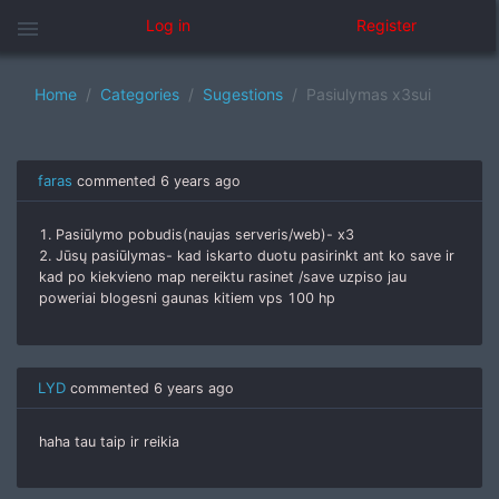
menu
Log in
Register
Home
Categories
Sugestions
Pasiulymas x3sui
faras
commented
6 years ago
1. Pasiūlymo pobudis(naujas serveris/web)- x3
2. Jūsų pasiūlymas- kad iskarto duotu pasirinkt ant ko save ir
kad po kiekvieno map nereiktu rasinet /save uzpiso jau
poweriai blogesni gaunas kitiem vps 100 hp
LYD
commented
6 years ago
haha tau taip ir reikia