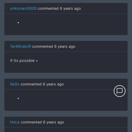
unknown0000
commented
6 years ago
TerMinatoR
commented
6 years ago
if its possible +
XeXo
commented
6 years ago
chat_bubble_outline
HeLe
commented
6 years ago