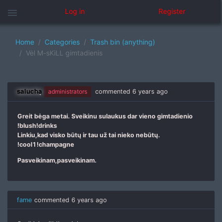
menu
Log in
Register
Home
Categories
Trash bin (anything)
Vėl M-sKiLL gimtadienis
salucha
administrators
commented
6 years ago
Greit bėga metai. Sveikinu sulaukus dar vieno gimtadienio
!blush!drinks
Linkiu,kad visko būtų ir tau už tai nieko nebūtų.
!cool1!champagne
Pasveikinam,pasveikinam.
fame
commented
6 years ago