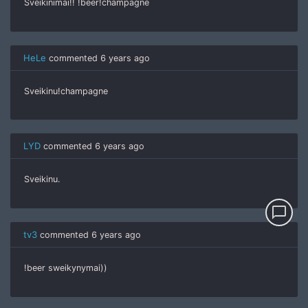
Sveikinimai!! !beer!champagne
HeLe
commented
6 years ago
Sveikinu!champagne
LYD
commented
6 years ago
Sveikinu.
chat_bubble_outline
tv3
commented
6 years ago
!beer sweikynymai))