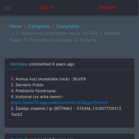
menu
Log in
Register
Home
Categories
Complaints
1. Asmuo kurį skundziate (nick) -SILVER 2. Serveris-
Public 3. Priežastis-Fpsdropas. 4. Irodyma...
Mindeee
commented
6 years ago
1. Asmuo kurį skundziate (nick) -SILVER
2. Serveris-Public
3. Priežastis-Fpsdropas.
4. Irodymai (ss arba demo)-
https://www75.zippyshare.com/v/u1p3aggc/file.html
5. Žaidėjo steamid / ip (BŪTINA!) - STEAM_1:0:907709312
:fuck2