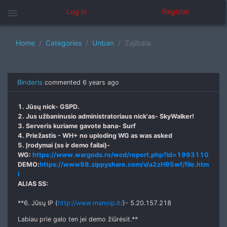
menu
Log in
Register
Home
Categories
Unban
Zajibala.
Binderis
commented
6 years ago
1. Jūsų nick- GSPD.
2. Jus užbaninusio administratoriaus nick'as- SkyWalker!
3. Serveris kuriame gavote bana- Surf
4. Priežastis - WH+ no uploding WG as was asked
5. Įrodymai (ss ir demo failai)-
WG:
https://www.wargods.ro/wcd/report.php?id=1993110
DEMO:
https://www98.zippyshare.com/v/a2zH95wf/file.htm
l
ALIAS SS:
**6. Jūsų IP (
http://www.manoip.lt/
)- 5.20.157.218
Labiau prie galo ten jei demo žiūrėsit.**