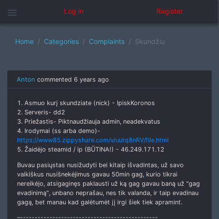
menu
Log in
Register
Home
Categories
Complaints
Skundžiu
Anton
commented
6 years ago
1. Asmuo kurį skundziate (nick) - IpiskKoronos
2. Serveris- dd2
3. Priežastis- Piktnaudžiauja admin, neadekvatus
4. Irodymai (ss arba demo)-
https://www85.zippyshare.com/v/uutq8nRV/file.html
5. Žaidėjo steamid / ip (BŪTINA!) - 46.249.171.12
Buvau pasiųstas nusižudyti bei kitaip išvadintas, už savo
vaikiškus nusišnekėjimus gavau 50min gag, kurio tikrai
nereikėjo, atsigaginęs paklausti už ką gag gavau baną už "gag
evadinimą", unbano neprašau, nes tik valanda, ir taip evadinau
gagą, bet manau kad galėtumėt jį irgi šiek tiek apramint.
–-----------------------------------------------