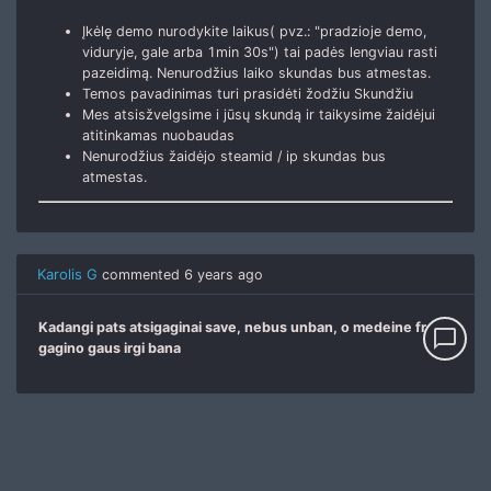
Įkėlę demo nurodykite laikus( pvz.: "pradzioje demo,
viduryje, gale arba 1min 30s") tai padės lengviau rasti
pazeidimą. Nenurodžius laiko skundas bus atmestas.
Temos pavadinimas turi prasidėti žodžiu Skundžiu
Mes atsisžvelgsime i jūsų skundą ir taikysime žaidėjui
atitinkamas nuobaudas
Nenurodžius žaidėjo steamid / ip skundas bus
atmestas.
Karolis G
commented
6 years ago
Kadangi pats atsigaginai save, nebus unban, o medeine free
chat_bubble_outline
gagino gaus irgi bana