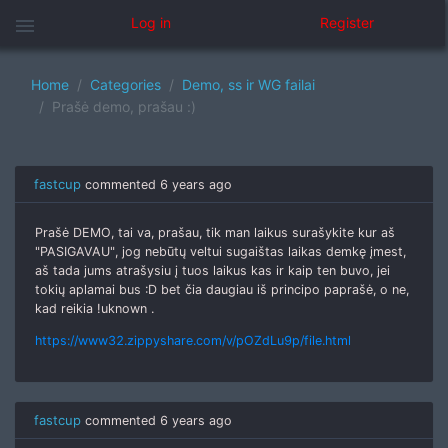
menu
Log in
Register
Home
Categories
Demo, ss ir WG failai
Prašė demo, prašau :)
fastcup
commented
6 years ago
Prašė DEMO, tai va, prašau, tik man laikus surašykite kur aš
"PASIGAVAU", jog nebūtų veltui sugaištas laikas demkę įmest,
aš tada jums atrašysiu į tuos laikus kas ir kaip ten buvo, jei
tokių aplamai bus :D bet čia daugiau iš principo paprašė, o ne,
kad reikia !uknown .
https://www32.zippyshare.com/v/pOZdLu9p/file.html
fastcup
commented
6 years ago