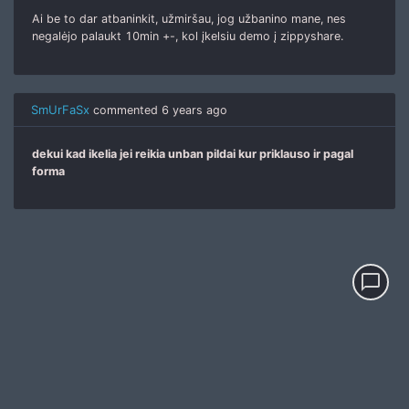
Ai be to dar atbaninkit, užmiršau, jog užbanino mane, nes
negalėjo palaukt 10min +-, kol įkelsiu demo į zippyshare.
SmUrFaSx
commented
6 years ago
dekui kad ikelia jei reikia unban pildai kur priklauso ir pagal
forma
chat_bubble_outline