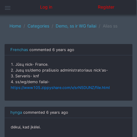
menu
Log in
Register
Home
Categories
Demo, ss ir WG failai
Alias ss
Frenchas
commented
6 years ago
1. Jūsų nick- France.
2. Jusų ss/demo prašiusio administratoriaus nick'as-
3. Serveris- knf
4. ss/wg/demo failai-
https://www105.zippyshare.com/v/srN5DUNZ/file.html
hynga
commented
6 years ago
dėkui, kad įkėlei.