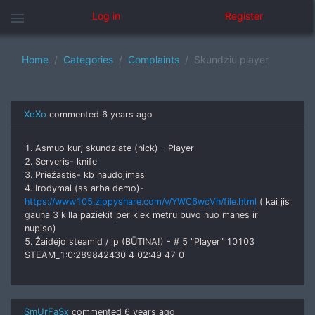
menu
Log in
Register
Home
Categories
Complaints
Skundziu player
XeXo
commented
6 years ago
1. Asmuo kurį skundziate (nick) - Player
2. Serveris- knife
3. Priežastis- kb naudojimas
4. Irodymai (ss arba demo)-
https://www105.zippyshare.com/v/YWC6wcVh/file.html
( kai jis
gauna 3 killa paziekit per kiek metru buvo nuo manes ir
nupiso)
5. Žaidėjo steamid / ip (BŪTINA!) - # 5 "Player" 10103
STEAM_1:0:289842430 4 02:49 47 0
SmUrFaSx
commented
6 years ago