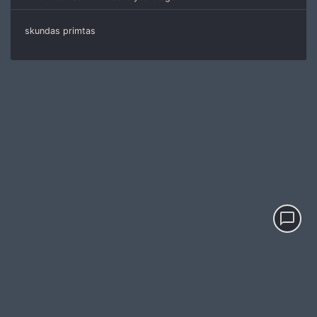
skundas primtas
chat_bubble_outline