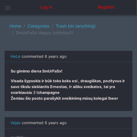
menu
Log in
Register
Home
Categories
Trash bin (anything)
SmUrFaSx Happy birthday!!!
HeLe
commented
6 years ago
Su gimimo diena SmUrFaSx!
Visada šypsokis ir būk toks koks esi , draugiškas, pozityvus ir
savo tikslu siekiantis Ernestas, Ir aišku sveikatos, tai yra
svarbiausia :) !champagne
Žemiau šio posto parašykit sveikinimą mūsų kolegai !beer
Vejas
commented
6 years ago