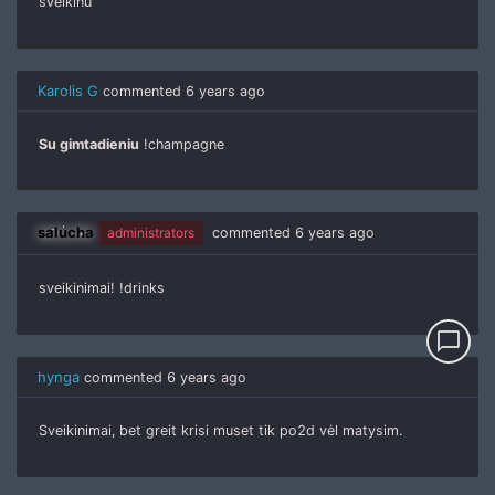
sveikinu
Karolis G
commented
6 years ago
Su gimtadieniu
!champagne
salucha
administrators
commented
6 years ago
sveikinimai! !drinks
chat_bubble_outline
hynga
commented
6 years ago
Sveikinimai, bet greit krisi muset tik po2d vėl matysim.