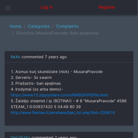
menu
Log in
Register
Home
Categories
Complaints
Skundziu MusaraPravode (ban apejimas)
XeXo
commented
7 years ago
1. Asmuo kurį skundziate (nick) - MusaraPravode
2. Serveris- 3x swarm
3. Priežastis- ban apejimas
4. Irodymai (ss arba demo)-
https://www15.zippyshare.com/v/KMS0FtP8/file.html
5. Žaidėjo steamid / ip (BŪTINA!) - # 8 "MusaraPravode" 4586
STEAM_1:0:50937420 5 04:49 80 39
http://www.fleshas.lt/amxbans/ban_list.php?bid=209616
SmUrFaSx
commented
7 years ago