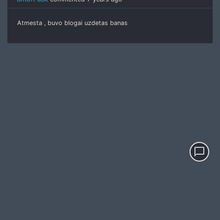
Atmesta , buvo blogai uzdetas banas
chat_bubble_outline