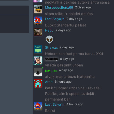
necytink ir paxmas suteiks antra sansa
MersedesBenz69
2 days ago
sitam reiktu ir pailsiet del fps
Last Saiyajin
2 days ago
Duokit Standartui pailset
Hevo
2 days ago
👽
Strawzx
a day ago
Nebera kan ilset perma banas XXd
salucha
a day ago
visada gali pirkt unban
paxmas
a day ago
atvezi man arbuzu ir atbaninu
Arne
6 hours ago
katik "juodas" uzbaninau savaitei
Publike, aim ir speed, uzdekit
permanent ban.
Last Saiyajin
4 hours ago
Racist