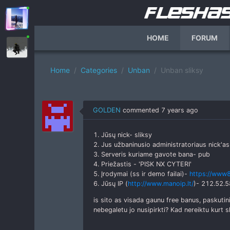
HOME
FORUM
Home
Categories
Unban
Unban sliksy
GOLDEN
commented
7 years ago
1. Jūsų nick- sliksy
2. Jus užbaninusio administratoriaus nick'a
3. Serveris kuriame gavote bana- pub
4. Priežastis - 'PISK NX CYTERI'
5. Įrodymai (ss ir demo failai)-
https://www8
6. Jūsų IP (
http://www.manoip.lt/
)- 212.52.5
is sito as visada gaunu free banus, paskutin
nebegaletu jo nusipirkti? Kad nereiktu kurt