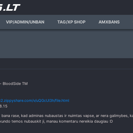
VIP/ADMIN/UNBAN
TAG/XP SHOP
AMXBANS
s- BloodSide TM
2.zippyshare.com/v/uQGcUl3h/file.html
8.15
i bana rase, kad adminas nubaustas ir nuimtas vapse, ar nera galimybes, ka
 skundo temos nubauskit ji, manau komentaru nereikia daugiau :D