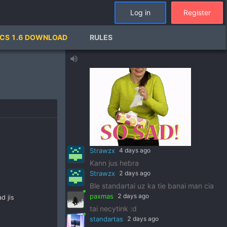
Tewas jau kayp metu dinges
Log in
Register
Deimosiukas
6 days ago
keturiolika
CS 1.6 DOWNLOAD
RULES
MersedesBenz69
6 days ago
volume_up
Strawzx
4 days ago
Kann jus hebra
Strawzx
2 days ago
Ble standartai uz ka tie banai man cia
paxmas
2 days ago
d jis
tai necytink :d
standartas
2 days ago