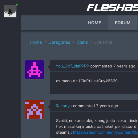
HOME
FORUM
Home
Categories
Clans
Linksmai
You_GoT_claPPPP
commented
7 years ago
as mano dc (ClaP)JustGuy#6820
Reksnys
commented
7 years ago
Sveiki, ne kuriu jokių klanų, jokio nieko, t
tiek masofkej ir aišku pašneket per discord,
steamą :
https://steamcommunity.com/id/Ma