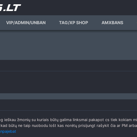
VIP/ADMIN/UNBAN
TAG/XP SHOP
AMXBANS
iesiog ieškau žmonių su kuriais būtų galima linksmai pakapot cs tiek kokiam
 kad būtų ne taip nuobodu lošt kas norėtų prisijungt rašykit čia ar PM arba 
npajebat