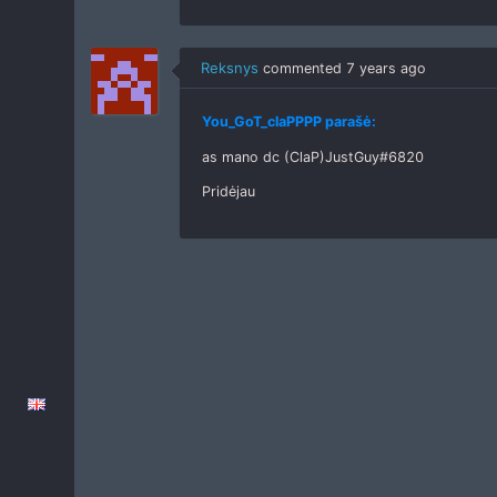
Reksnys
commented
7 years ago
You_GoT_claPPPP parašė:
as mano dc (ClaP)JustGuy#6820
Pridėjau