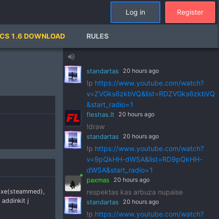
standartas
20 hours ago
Log in
Register
mano kuryba
paxmas
20 hours ago
CS 1.6 DOWNLOAD
RULES
motivacijos dave
standartas
20 hours ago
volume_up
goldbhopa tikrai pavyks pereit su tokia
standartas
20 hours ago
!p
https://www.youtube.com/watch?
v=ZVGks6zkbVQ&list=RDZVGks6zkbVQ
&start_radio=1
fleshas.lt
20 hours ago
!draw
standartas
20 hours ago
!p
https://www.youtube.com/watch?
v=9pQkHH-dWSA&list=RD9pQkHH-
dWSA&start_radio=1
paxmas
20 hours ago
 mixe(steammed),
respektas kas arbuza nupaise
addinkit į
standartas
20 hours ago
!p
https://www.youtube.com/watch?