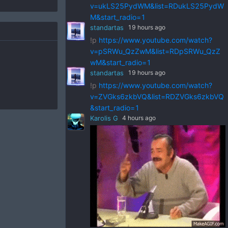
v=ukLS25PydWM&list=RDukLS25PydW
M&start_radio=1
standartas
19 hours ago
!p
https://www.youtube.com/watch?
v=pSRWu_QzZwM&list=RDpSRWu_QzZ
wM&start_radio=1
standartas
19 hours ago
!p
https://www.youtube.com/watch?
v=ZVGks6zkbVQ&list=RDZVGks6zkbVQ
&start_radio=1
Karolis G
4 hours ago