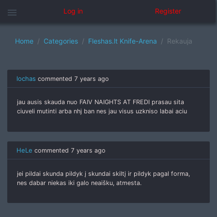
menu
Log in
Register
Home
Categories
Fleshas.lt Knife-Arena
Rekauja
lochas
commented
7 years ago
jau ausis skauda nuo FAIV NAIGHTS AT FREDI prasau sita
ciuveli mutinti arba nhj ban nes jau visus uzkniso labai aciu
HeLe
commented
7 years ago
jei pildai skunda pildyk į skundai skiltį ir pildyk pagal forma,
nes dabar niekas iki galo neaišku, atmesta.