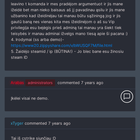
leavino t komanda ir mes pradėjom argumentuot ir jis mane
ižeidė bet man nieko baisaus aš jį pavadinau ąsilu ir jis mane
užbanino kad ižeidinėjau tai manau būtu sąžiningą jog ir jis
gautū baną nes vienas kita mes ižeidinėjom o aš su Vip
privilegija esu bejėgis prieš adminą tai manau yra šiekt tiek
teisybės ir manau adminai ižvelgs mano tiesą apie ši pacana :)
4. Irodymai (ss arba demo)-
https://www20.zippyshare.com/v/bWUSQF7M/file.html
5. Žaidėjo steamid / ip (BŪTINA!) - Jo blec bane esu žinosiu
steam ID
Arabas
administrators
commented
7 years ago
chat_bubble_outline
Įkėlei visai ne demo.
xTyger
commented
7 years ago
Tai iš cstrike siunčiau :D