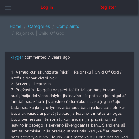
menu
Log in
Register
Home
Categories
Complaints
Rajonsku | Child Of God
xTyger
commented
7 years ago
1. Asmuo kurį skundziate (nick) - Rajonsku | Child Of God /
Kryžius dabar vietoi nick
2. Serveris- Deathrun
3. Priežastis- Ką galiu pasakyt tai tik tai jog mes buvom
susiginčija dėl vieno dalyko jis leavino t ir poto atėjas atgal aš
jam tai pasakiau ir jis apsimetė durniuku ir sakė jog neišėjo
tada pasakė įkeli įrodymus arba pisu bana įkėliau console kur
buvo akivaizdžiai parašyta ,kad jis leavino t ir kitas žmogus
buvo permestas į terroristu komandą ir jis pripažino,kad
leavino ir pabėgo iš serverio išvengdamas ban… Šiandiena aš
jam tai priminiau ir jis pradėjo atmazintis ,kad įkelčiau demo
nors serveryja buvo Cloudy kuris matė kaip jis prisipažino ,kad