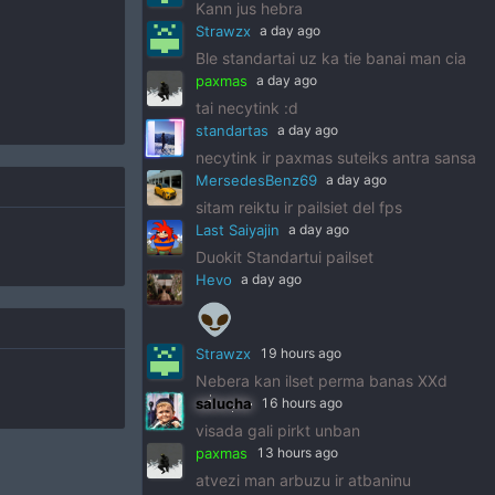
Kann jus hebra
Strawzx
a day ago
Ble standartai uz ka tie banai man cia
paxmas
a day ago
tai necytink :d
standartas
a day ago
necytink ir paxmas suteiks antra sansa
MersedesBenz69
a day ago
sitam reiktu ir pailsiet del fps
Last Saiyajin
a day ago
Duokit Standartui pailset
Hevo
a day ago
👽
Strawzx
19 hours ago
Nebera kan ilset perma banas XXd
salucha
16 hours ago
visada gali pirkt unban
paxmas
13 hours ago
atvezi man arbuzu ir atbaninu