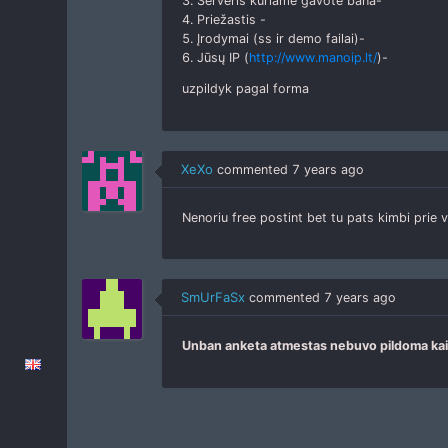
3. Serveris kuriame gavote bana-
4. Priežastis -
5. Įrodymai (ss ir demo failai)-
6. Jūsų IP (
http://www.manoip.lt/
)-
uzpildyk pagal forma
XeXo
commented
7 years ago
Nenoriu free postint bet tu pats kimbi prie vi
SmUrFaSx
commented
7 years ago
Unban anketa atmestas nebuvo pildoma ka