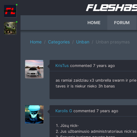
HOME
FORUM
Home
Categories
Unban
Unban prasymas
KrisTus
commented
7 years ago
as ramiai zaidziau x3 umbrella swarm ir pri
taves ir is niekur nieko 3h banas
Karolis G
commented
7 years ago
1. Jūsų nick-
2. Jus užbaninusio administratoriaus nick'as