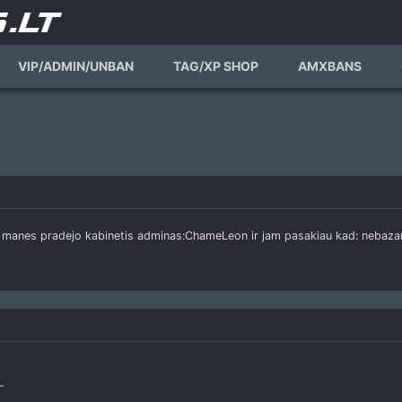
VIP/ADMIN/UNBAN
TAG/XP SHOP
AMXBANS
e manes pradejo kabinetis adminas:ChameLeon ir jam pasakiau kad: nebazar
-