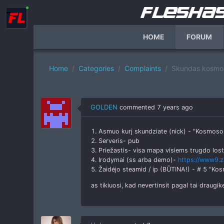
HOME
FORUM
Home
Categories
Complaints
Skundas kosmo
GOLDEN
commented
7 years ago
1. Asmuo kurį skundziate (nick) - "Kosmoso
2. Serveris- pub
3. Priežastis- visa mapa visiems trugdo lost 
4. Irodymai (ss arba demo)-
https://www9.z
5. Žaidėjo steamid / ip (BŪTINA!) - # 5 "
as tikiuosi, kad nevertinsit pagal tai draugik