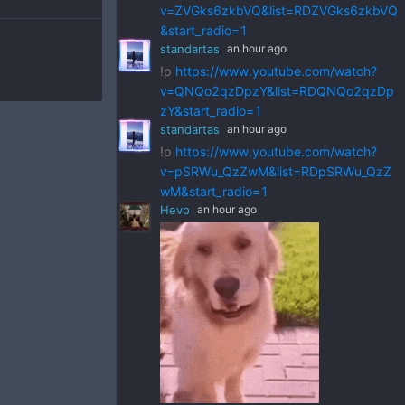
v=ZVGks6zkbVQ&list=RDZVGks6zkbVQ
&start_radio=1
standartas
an hour ago
!p
https://www.youtube.com/watch?
v=QNQo2qzDpzY&list=RDQNQo2qzDp
zY&start_radio=1
standartas
an hour ago
!p
https://www.youtube.com/watch?
v=pSRWu_QzZwM&list=RDpSRWu_QzZ
wM&start_radio=1
Hevo
an hour ago