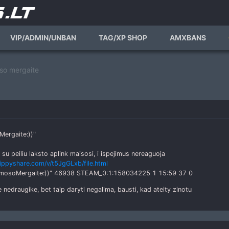
VIP/ADMIN/UNBAN
TAG/XP SHOP
AMXBANS
so mergaite
Mergaite:))"
su peiliu laksto aplink maisosi, i ispejimus nereaguoja
ippyshare.com/v/t5JgGLxb/file.html
KosmosoMergaite:))" 46938 STEAM_0:1:158034225 1 15:59 37 0
e nedraugike, bet taip daryti negalima, bausti, kad ateity zinotu