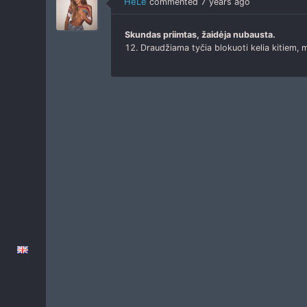
HeLe
commented
7 years ago
Skundas priimtas, žaidėja nubausta.
12. Draudžiama tyčia blokuoti kelia kitiem, m