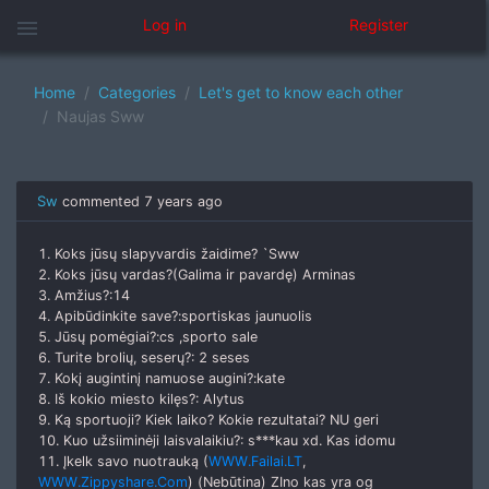
menu
Log in
Register
Home
Categories
Let's get to know each other
Naujas Sww
Sw
commented
7 years ago
1. Koks jūsų slapyvardis žaidime? `Sww
2. Koks jūsų vardas?(Galima ir pavardę) Arminas
3. Amžius?:14
4. Apibūdinkite save?:sportiskas jaunuolis
5. Jūsų pomėgiai?:cs ,sporto sale
6. Turite brolių, seserų?: 2 seses
7. Kokį augintinį namuose augini?:kate
8. Iš kokio miesto kilęs?: Alytus
9. Ką sportuoji? Kiek laiko? Kokie rezultatai? NU geri
10. Kuo užsiiminėji laisvalaikiu?: s***kau xd. Kas idomu
11. Įkelk savo nuotrauką (
WWW.Failai.LT
,
WWW.Zippyshare.Com
) (Nebūtina) ZIno kas yra og