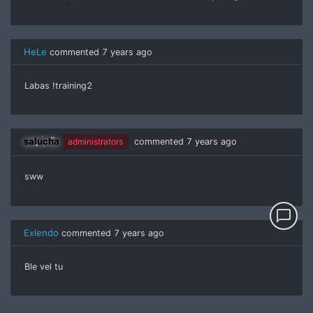
HeLe
commented
7 years ago
Labas !training2
salucha
administrators
commented
7 years ago
sww
chat_bubble_outline
Exlendo
commented
7 years ago
Ble vel tu