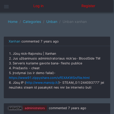
menu
Log in
Register
Home
Categories
Unban
Unban xanhan
Xanhan
commented
7 years ago
1. Jūsų nick-Rajonsku | Xanhan
2. Jus užbaninusio administratoriaus nick'as- BloodSide TM
3. Serveris kuriame gavote bana- flesho publice
4. Priežastis - cheat
5. Įrodymai (ss ir demo failai)-
https://www91.zippyshare.com/v/fEXAKWSn/file.html
6. Jūsų IP (
http://www.manoip.lt/
)- STEAM_0:1:244093777' jei
neuzteks steam id pasakykit nes nnr be interneto buti
salucha
administrators
commented
7 years ago