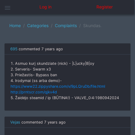
menu
Log in
Register
Home
Categories
Complaints
Skundas.
695
commented
7 years ago
1. Asmuo kurį skundziate (nick) - |L|ucky|B|oy
2. Serveris- Swarm x3
3. Priežastis- Bypass ban
4. Irodymai (ss arba demo)-
https://www22.zippyshare.com/v/9pLQruDb/file.html
http://prntscr.com/qjkv4d
5. Žaidėjo steamid / ip (BŪTINA!) - VALVE_0:4:1980942024
Vejas
commented
7 years ago