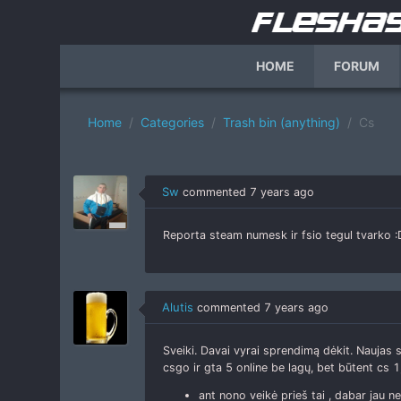
HOME
FORUM
Home
Categories
Trash bin (anything)
Cs
Sw
commented
7 years ago
Reporta steam numesk ir fsio tegul tvarko 
Alutis
commented
7 years ago
Sveiki. Davai vyrai sprendimą dėkit. Naujas 
csgo ir gta 5 online be lagų, bet būtent cs 1
ant nono veikė prieš tai , dabar jau ne