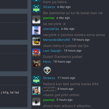
Kann jus hebra
Strawzx
a day ago
Ble standartai uz ka tie banai man cia
paxmas
a day ago
tai necytink :d
standartas
a day ago
necytink ir paxmas suteiks antra sansa
MersedesBenz69
19 hours ago
sitam reiktu ir pailsiet del fps
Last Saiyajin
19 hours ago
Duokit Standartui pailset
Hevo
18 hours ago
👽
Strawzx
11 hours ago
Nebera kan ilset perma banas XXd
salucha
9 hours ago
 kitą, tai tas
visada gali pirkt unban
paxmas
5 hours ago
atvezi man arbuzu ir atbaninu