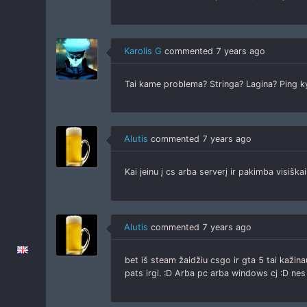
Karolis G
commented
7 years ago
Tai kame problema? Stringa? Lagina? Ping kyl
Alutis
commented
7 years ago
Kai įeinu į cs arba serverį ir pakimba visiškai
Alutis
commented
7 years ago
bet iš steam žaidžiu csgo ir gta 5 tai kažinau
pats irgi. :D Arba pc arba windows cj :D nes