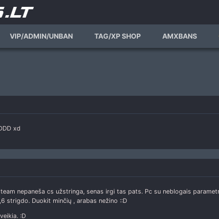
VIP/ADMIN/UNBAN
TAG/XP SHOP
AMXBANS
:DDD xd
steam nepaneša cs užstringa, senas irgi tas pats. Pc su neblogais parametr
,6 strigdo. Duokit minčių , arabas nežino ::D
veikia. :D