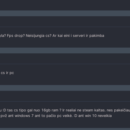
a? Fps drop? Neisijungia cs? Ar kai eini i serveri ir pakimba
 cs ir pc
 :D tas cs tipo gal nuo 16gb ram ? Ir realiai ne steam kaltas. nes pakeičiau į
 pvž ant windows 7 ant to pačio pc veikė. :D ant win 10 neveikia