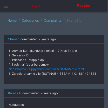
menu
Log in
Register
Home
Categories
Complaints
Skundžiu
Shenzo
commented
7 years ago
1. Asmuo kurį skundziate (nick) - 7Days To Die
2. Serveris- Dr
3. Priežastis- Mapp skip
4. Irodymai (ss arba demo)-
https://www1.zippyshare.com/v/EMNzaNnM/file.html
5. Žaidėjo steamid / ip (BŪTINA!) - STEAM_1:0:1861424324
Karolis G
commented
7 years ago
Nubaustas