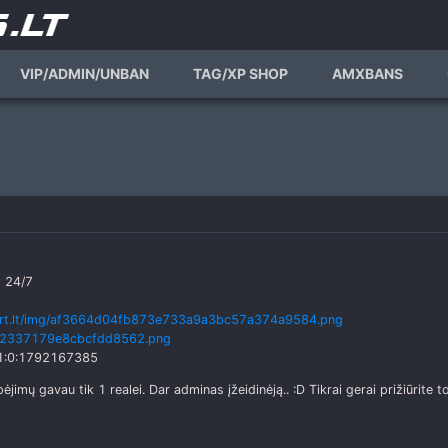
VIP/ADMIN/UNBAN
TAG/XP SHOP
AMXBANS
t
 24/7
art.lt/img/af3664d04fb873e733a9a3bc57a374a9584.png
672337179e8cbcfdd8562.png
M_1:0:1792167385
jimų gavau tik 1 realei. Dar adminas įžeidinėją.. :D Tikrai gerai prižiūrite 