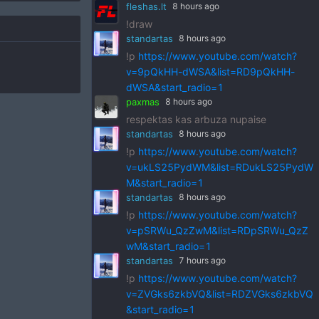
fleshas.lt
8 hours ago
!draw
standartas
8 hours ago
!p
https://www.youtube.com/watch?
v=9pQkHH-dWSA&list=RD9pQkHH-
dWSA&start_radio=1
paxmas
8 hours ago
respektas kas arbuza nupaise
standartas
8 hours ago
!p
https://www.youtube.com/watch?
v=ukLS25PydWM&list=RDukLS25PydW
M&start_radio=1
standartas
8 hours ago
!p
https://www.youtube.com/watch?
v=pSRWu_QzZwM&list=RDpSRWu_QzZ
wM&start_radio=1
standartas
7 hours ago
!p
https://www.youtube.com/watch?
v=ZVGks6zkbVQ&list=RDZVGks6zkbVQ
&start_radio=1