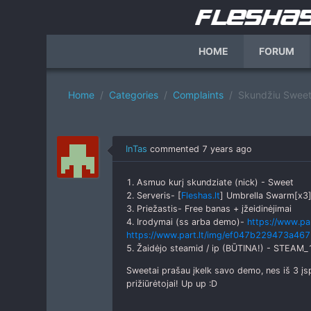
HOME
FORUM
Home
Categories
Complaints
Skundžiu Swee
InTas
commented
7 years ago
1. Asmuo kurį skundziate (nick) - Sweet
2. Serveris- [
Fleshas.lt
] Umbrella Swarm[x3]
3. Priežastis- Free banas + įžeidinėjimai
4. Irodymai (ss arba demo)-
https://www.p
https://www.part.lt/img/ef047b229473a4
5. Žaidėjo steamid / ip (BŪTINA!) - STEA
Sweetai prašau įkelk savo demo, nes iš 3 įspė
prižiūrėtojai! Up up :D