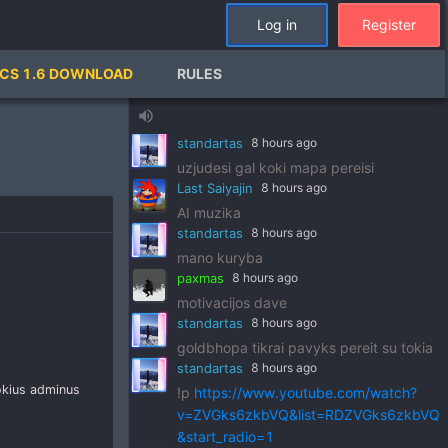
standartas
8 hours ago
Log in
Register
!p
https://www.youtube.com/watch?
v=pSRWu_QzZwM&list=RDpSRWu_QzZ
CS 1.6 DOWNLOAD
RULES
wM&start_radio=1
paxmas
8 hours ago
volume_up
dj standart
standartas
8 hours ago
uzjudesi gal koki mapa pereisi
Last Saiyajin
8 hours ago
AI muzika
standartas
8 hours ago
mano kuryba
paxmas
8 hours ago
motivacijos dave
standartas
8 hours ago
goldbhopa tikrai pavyks pereit su tokia
standartas
8 hours ago
tokius adminus
!p
https://www.youtube.com/watch?
v=ZVGks6zkbVQ&list=RDZVGks6zkbVQ
&start_radio=1