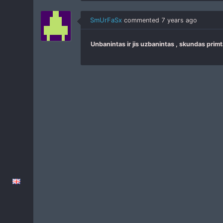
SmUrFaSx
commented
7 years ago
Unbanintas ir jis uzbanintas , skundas prim