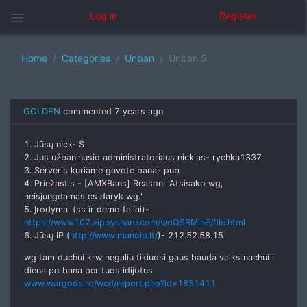
menu
Log in
Register
Home
Categories
Unban
Unban S
GOLDEN
commented
7 years ago
1. Jūsų nick- S
2. Jus užbaninusio administratoriaus nick'as- rychka1337
3. Serveris kuriame gavote bana- pub
4. Priežastis - [AMXBans] Reason: 'Atsisako wg,
neisjungdamas cs daryk wg.'
5. Įrodymai (ss ir demo failai)-
https://www107.zippyshare.com/v/oQSRMinE/file.html
6. Jūsų IP (
http://www.manoip.lt/
)- 212.52.58.15
wg tam duchui krw negaliu tikiuosi gaus bauda vaiks nachui i
diena po bana per tuos idijotus
www.wargods.ro/wcd/report.php?id=1851411