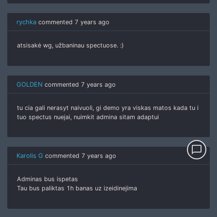
rychka
commented
7 years ago
atsisakė wg, užbaninau spectuose. :)
GOLDEN
commented
7 years ago
tu cia gali nerasyt naivuoli, gi demo yra viskas matos kada tu i
tuo spectus nuejai, nuimkit admina sitam adaptui
chat_bubble_outline
Karolis G
commented
7 years ago
Adminas bus ispetas
Tau bus paliktas 1h banas uz izeidinejima