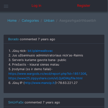
menu
Log in
Register
Home
Categories
Unban
Asegasrhgadrthbaetbh
Borado
commented
7 years ago
1. Jūsų nick-
bit.ly/aimwallsvac
2. Jus užbaninusio administratoriaus nick'as-Raimis
3. Serveris kuriame gavote bana- public
4. Priežastis - kiaurai sienas matau
5. Įrodymai (ss ir demo failai)-
https://www.wargods.ro/wcd/report.php?id=1851306
,
https://www25.zippyshare.com/v/LQj4DiKq/file.html
6. Jūsų IP (
http://www.manoip.lt/
)-78.63.221.27
SmUrFaSx
commented
7 years ago