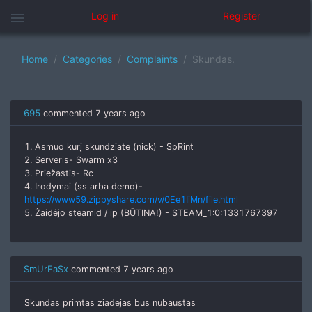
menu
Log in
Register
Home
Categories
Complaints
Skundas.
695
commented
7 years ago
1. Asmuo kurį skundziate (nick) - SpRint
2. Serveris- Swarm x3
3. Priežastis- Rc
4. Irodymai (ss arba demo)-
https://www59.zippyshare.com/v/0Ee1IiMn/file.html
5. Žaidėjo steamid / ip (BŪTINA!) - STEAM_1:0:1331767397
SmUrFaSx
commented
7 years ago
Skundas primtas ziadejas bus nubaustas