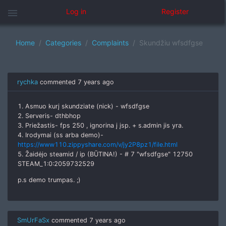
menu
Log in
Register
Home
Categories
Complaints
Skundžiu wfsdfgse
rychka
commented
7 years ago
1. Asmuo kurį skundziate (nick) - wfsdfgse
2. Serveris- dthbhop
3. Priežastis- fps 250 , ignorina į įsp. + s.admin jis yra.
4. Irodymai (ss arba demo)-
https://www110.zippyshare.com/v/jy2P8pz1/file.html
5. Žaidėjo steamid / ip (BŪTINA!) - # 7 "wfsdfgse" 12750
STEAM_1:0:2059732529
p.s demo trumpas. ;)
SmUrFaSx
commented
7 years ago