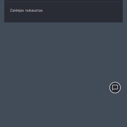
Zaidejas nubaustas
chat_bubble_outline