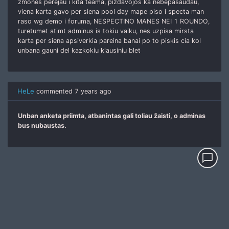
zmones perejau i kita teama, pizdavojos ka nebepasaudau,
viena karta gavo per siena pool day mape piso i specta man
raso wg demo i foruma, NESPECTINO MANES NEI 1 ROUNDO,
turetumet atimt adminus is tokiu vaiku, nes uzpisa mirsta
karta per siena apsiverkia pareina banai po to piskis cia kol
unbana gauni del kazkokiu kiausiniu blet
HeLe
commented
7 years ago
Unban anketa priimta, atbanintas gali toliau žaisti, o adminas
bus nubaustas.
chat_bubble_outline