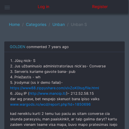
menu
Log in
Register
Home
Categories
Unban
Unban S
GOLDEN
commented
7 years ago
1. Jūsų nick- S
2. Jus užbaninusio administratoriaus nick'as- Converse
3. Serveris kuriame gavote bana- pub
4. Priežastis - wh
5. Įrodymai (ss ir demo failai)-
https://www88.zippyshare.com/v/vZoK0Isq/file.html
6. Jūsų IP (
http://www.manoip.lt/
)- 212.52.58.15
dar wg prase, bet nespejo skenuot bana ipiso vaiks
www.wargods.ro/wcd/report.php?id=1850696
kad nereiktu kurti 2 temu tuo paciu as sitam converse cia
skunda parasysiu, man paaiskinkit, ar taip galima daryt? kartu
zaidem vienam teame visa mapa, buvo mapo pratesimas isejo