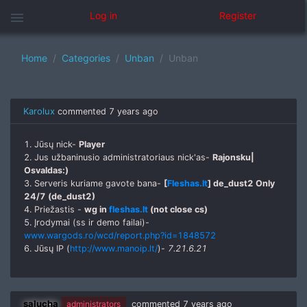
menu
Log in
Register
Home
Categories
Unban
Unban
Karolux
commented
7 years ago
1. Jūsų nick-
Player
2. Jus užbaninusio administratoriaus nick'as-
Rajonsku|
Osvaldas:)
3. Serveris kuriame gavote bana-
[
Fleshas.lt
] de_dust2 Only
24/7 (de_dust2)
4. Priežastis -
wg in
fleshas.lt
(not close cs)
5. Įrodymai (ss ir demo failai)-
www.wargods.ro/wcd/report.php?id=1848572
6. Jūsų IP (
http://www.manoip.lt/
)-
7
.2
1.
6.21
salucha
administrators
commented
7 years ago