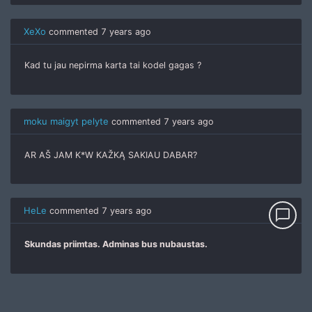
XeXo
commented
7 years ago
Kad tu jau nepirma karta tai kodel gagas ?
moku maigyt pelyte
commented
7 years ago
AR AŠ JAM K*W KAŽKĄ SAKIAU DABAR?
HeLe
commented
7 years ago
chat_bubble_outline
Skundas priimtas. Adminas bus nubaustas.