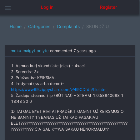
menu
Log in
Register
Home
Categories
Complaints
SKUNDŽIU
moku maigyt pelyte
commented
7 years ago
1. Asmuo kurį skundziate (nick) - 4xaci
2. Serveris- 3x
3. Priežastis- KEIKSMAI.
4. Irodymai (ss arba demo)-
https://www69.zippyshare.com/v/4l9CDfdn/file.html
5. Žaidėjo steamid / ip (BŪTINA!) - STEAM_1:0:58840688 1
18:48 20 0
:D TAI GAL B*ET RIMTAI PRADĖKIT GAGINT UŽ KEIKSMUS O
NE BANINT? 1h BANAS UŽ TAI KAD PASAKIAU
BLET?????????????????????????????????????????????????????????
???????????? ČIA GAL K**WA SAKAU NENORMALU??