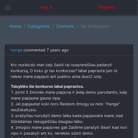
menu
Log in
Register
Home
Categories
Contests
Vip konkursas
hynga
commented
7 years ago
Krc nusibodo man taip žaisti tai nusprendžiau padaryti
konkursą, O koks gi tas konkursas? labai paprasta jum te
reikės mane papjauti ant publico arba dust2 only.
Taisyklės šio konkurso labai paprastos.
1. pirmi 5 žmonės mane papjovę ir įkėlę demo parodantis, kaip
mane papjauna gauna vipa.
2. Jei papjaunat koki nors Random žmogų su nick: "Hynga"
neužskaitysiu.
3. prašyčiau nurodyti demo laika kada papjaunate mane, kad
žiūrėdamas nesugaiščiau daugiau laiko.
4. zmogos mane papjoves gali žaidime parašyti iškart kad nori
vipo ir pasakyti ant ko, nereikės siūsti demo.