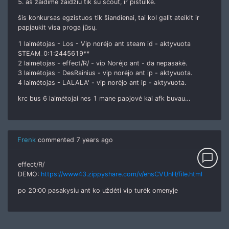
5. aš žaidime žaidžiu tik su scout, ir pistulke.
šis konkursas egzistuos tik šiandienai, tai kol galit ateikit ir
papjaukit visa proga jūsų.
1 laimėtojas - Los - Vip norėjo ant steam id - aktyvuota
STEAM_0:1:2445619**
2 laimėtojas - effect/R/ - vip Norėjo ant - da nepasakė.
3 laimėtojas - DesRainius - vip norėjo ant ip - aktyvuota.
4 laimėtojas - LALALA' - vip norėjo ant ip - aktyvuota.
krc bus 6 laimėtojai nes 1 mane papjovė kai afk buvau…
Frenk
commented
7 years ago
chat_bubble_outline
effect/R/
DEMO:
https://www43.zippyshare.com/v/ehsCVUnH/file.html
po 20:00 pasakysiu ant ko uždėti vip turėk omenyje